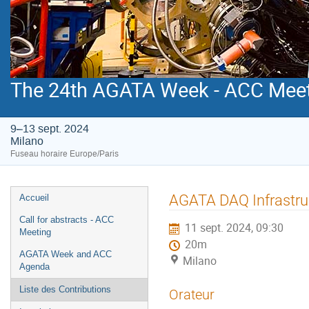
The 24th AGATA Week - ACC Mee
9–13 sept. 2024
Milano
Fuseau horaire Europe/Paris
Menu
AGATA DAQ Infrastru
Accueil
de
Call for abstracts - ACC
11 sept. 2024, 09:30
l'événement
Meeting
20m
AGATA Week and ACC
Milano
Agenda
Liste des Contributions
Orateur