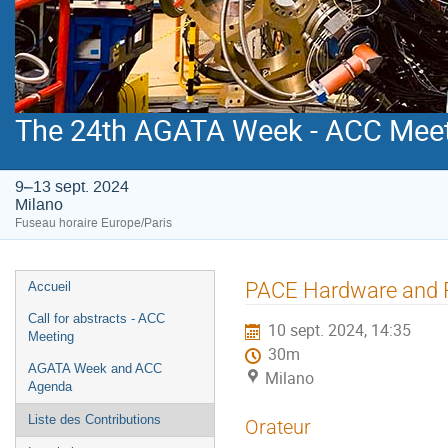
The 24th AGATA Week - ACC Mee
9–13 sept. 2024
Milano
Fuseau horaire Europe/Paris
Menu
PACE Hardware and 
Accueil
de
Call for abstracts - ACC
10 sept. 2024, 14:35
l'événement
Meeting
30m
AGATA Week and ACC
Milano
Agenda
Liste des Contributions
Orateur