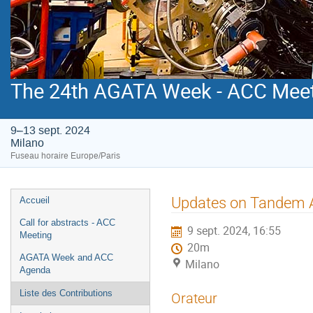
The 24th AGATA Week - ACC Mee
9–13 sept. 2024
Milano
Fuseau horaire Europe/Paris
Menu
Updates on Tandem 
Accueil
de
Call for abstracts - ACC
9 sept. 2024, 16:55
l'événement
Meeting
20m
AGATA Week and ACC
Milano
Agenda
Liste des Contributions
Orateur