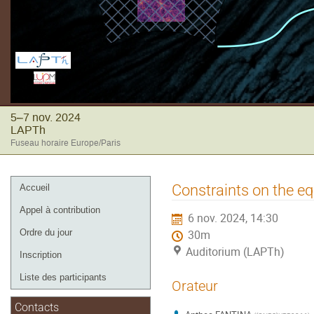
5–7 nov. 2024
LAPTh
Fuseau horaire Europe/Paris
Menu
Constraints on the e
Accueil
de
Appel à contribution
6 nov. 2024, 14:30
l'événement
Ordre du jour
30m
Auditorium (LAPTh)
Inscription
Liste des participants
Orateur
Contacts