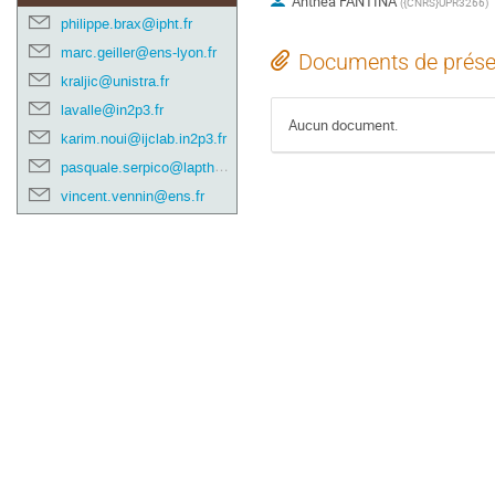
Anthea FANTINA
(
{CNRS}UPR3266
)
philippe.brax@ipht.fr
marc.geiller@ens-lyon.fr
Documents de prése
kraljic@unistra.fr
lavalle@in2p3.fr
Aucun document.
karim.noui@ijclab.in2p3.fr
pasquale.serpico@lapth.cnrs.fr
vincent.vennin@ens.fr