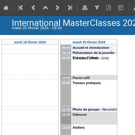
International MasterClasses 20
mardi 20 février 2024 -
09:00
lundi 19 février 2024
mardi 20 février 2024
09:00
Accueil et introduction
-
09:15
Présentation de la journée
-
Doriane Drouhin
(
IPHC- UHA
)
09:30
Théorie: Théorie
Eric Conte
(
IPHC - UHA
)
10:40
Pause café
10:55
Travaux pratiques
12:25
Photo de groupe
-
Alexandre
12:35
Déjeuner
Krauth
(
UHA
)
13:20
Ateliers