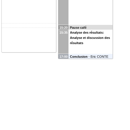
15:20
Pause café
15:35
Analyse des résultats:
Analyse et discussion des
résultats
17:00
Conclusion
-
Eric CONTE