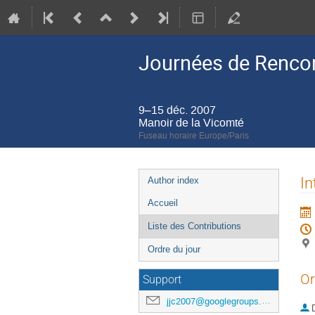
Journées de Renco
9–15 déc. 2007
Manoir de la Vicomté
Fuseau horaire Europe/Paris
Menu
In
Author index
de
Accueil
l'événement
Liste des Contributions
Ordre du jour
Or
Support
jjc2007@googlegroups.com