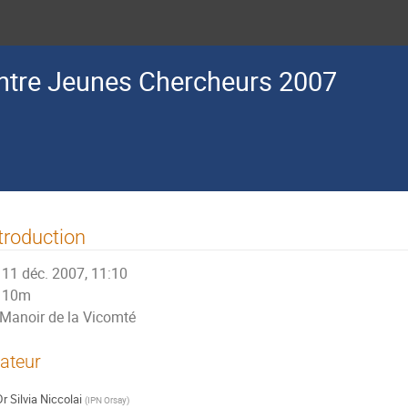
ntre Jeunes Chercheurs 2007
troduction
11 déc. 2007, 11:10
10m
Manoir de la Vicomté
ateur
Dr
Silvia Niccolai
(
IPN Orsay
)