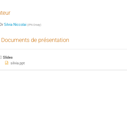
teur
Dr
Silvia Niccolai
(
IPN Orsay
)
Documents de présentation
Slides
silvia.ppt