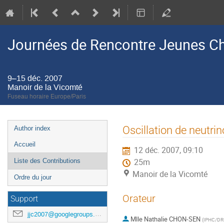
Journées de Rencontre Jeunes C
9–15 déc. 2007
Manoir de la Vicomté
Fuseau horaire Europe/Paris
Menu
Oscillation de neutri
Author index
de
Accueil
12 déc. 2007, 09:10
l'événement
Liste des Contributions
25m
Manoir de la Vicomté
Ordre du jour
Orateur
Support
jjc2007@googlegroups.com
Mlle
Nathalie CHON-SEN
(
IPHC/DR