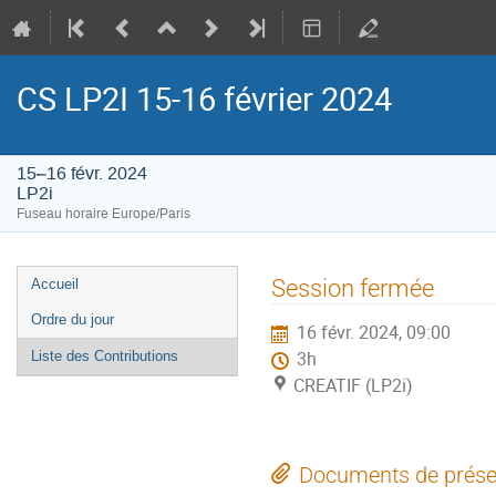
CS LP2I 15-16 février 2024
15–16 févr. 2024
LP2i
Fuseau horaire Europe/Paris
Menu
Session fermée
Accueil
de
Ordre du jour
16 févr. 2024, 09:00
l'événement
Liste des Contributions
3h
CREATIF (LP2i)
Documents de prése