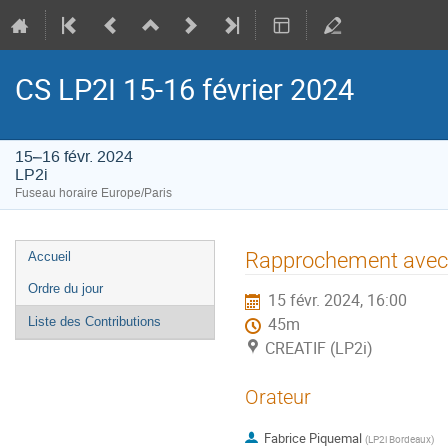
CS LP2I 15-16 février 2024
15–16 févr. 2024
LP2i
Fuseau horaire Europe/Paris
Menu
Rapprochement avec 
Accueil
de
Ordre du jour
15 févr. 2024, 16:00
l'événement
Liste des Contributions
45m
CREATIF (LP2i)
Orateur
Fabrice Piquemal
(
LP2i Bordeaux
)