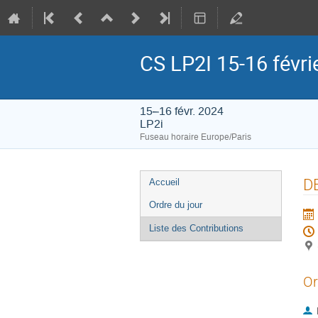
CS LP2I 15-16 févri
15–16 févr. 2024
LP2i
Fuseau horaire Europe/Paris
Menu
D
Accueil
de
Ordre du jour
l'événement
Liste des Contributions
Or