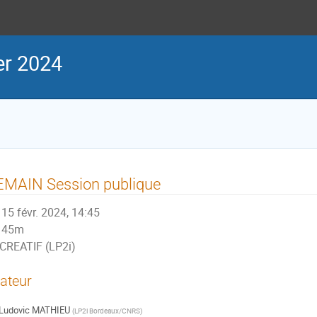
er 2024
EMAIN Session publique
15 févr. 2024, 14:45
45m
CREATIF (LP2i)
ateur
Ludovic MATHIEU
(
LP2i Bordeaux/CNRS
)