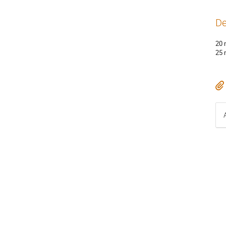
De
20 
25 