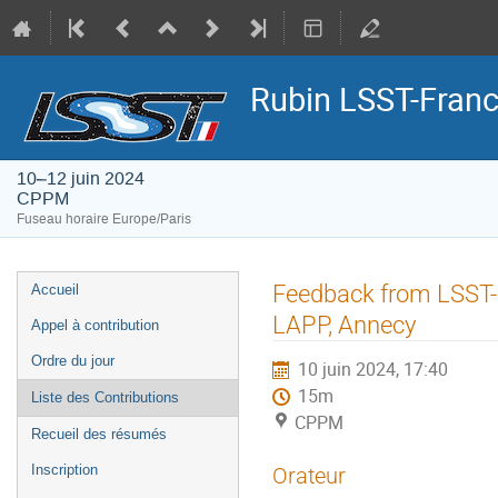
Rubin LSST-Franc
10–12 juin 2024
CPPM
Fuseau horaire Europe/Paris
Menu
Feedback from LSST-
Accueil
de
LAPP, Annecy
Appel à contribution
l'événement
Ordre du jour
10 juin 2024, 17:40
15m
Liste des Contributions
CPPM
Recueil des résumés
Inscription
Orateur