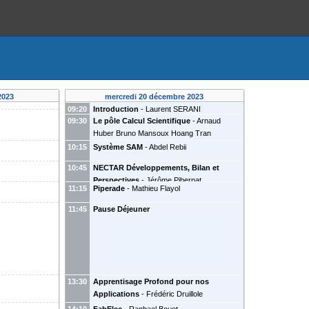
2023
mercredi 20 décembre 2023
09:20
Introduction
-
Laurent SERANI
09:30
Le pôle Calcul Scientifique
-
Arnaud
(
{CNRS}UMR5797
)
Huber
Bruno Mansoux
Hoang Tran
10:15
Système SAM
-
Abdel Rebii
10:45
NECTAR Développements, Bilan et
Perspectives
-
Jérôme Pibernat
11:15
Piperade
-
Mathieu Flayol
11:45
Pause Déjeuner
13:30
Apprentisage Profond pour nos
Applications
-
Frédéric Druillole