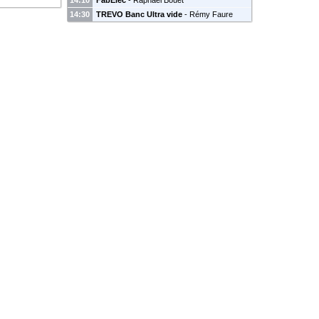
14:10
FabElec
-
Raphael Bouet
14:30
TREVO Banc Ultra vide
-
Rémy Faure