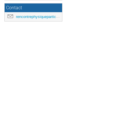
Contact
rencontrephysiqueparticules@gmail.com