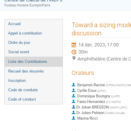
Fuseau horaire Europe/Paris
Menu
Toward a sizing mode
Accueil
de
discussion
Appel à contribution
l'événement
Ordre du jour
14 déc. 2023, 17:00
30m
Social event
Amphithéâtre (Centre de C
Liste des Contributions
Recueil des résumés
Orateurs
Inscription
Benjamin Racine
(
CPPM/IN2P3/CN
Code de conduite
Cyrille Doux
(
LPSC
)
Dominique Boutigny
(
LAPP
)
Code of conduct
Fabio Hernandez
(
CC-IN2P3
)
Dr
Johan BREGEON
(
IN2P3 LSPC
)
Dr
Julien Peloton
(
CNRS-IJCLab
)
Marina Ricci