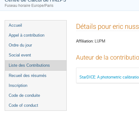
Fuseau horaire Europe/Paris
Menu
Détails pour eric nuss
Accueil
de
Appel à contribution
l'événement
Affiliation:
LUPM
Ordre du jour
Social event
Auteur de la contributi
Liste des Contributions
Recueil des résumés
StarDICE: A photometric calibratio
Inscription
Code de conduite
Code of conduct