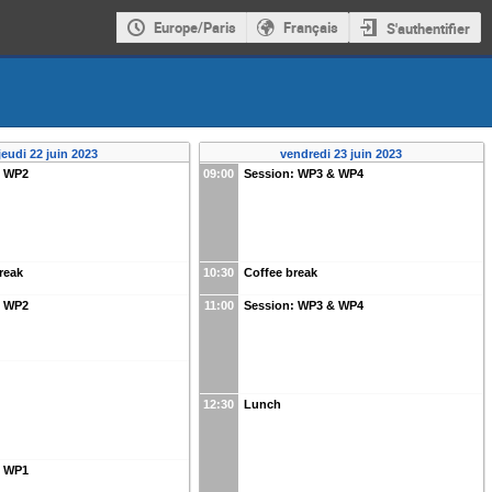
Europe/Paris
Français
S'authentifier
jeudi 22 juin 2023
vendredi 23 juin 2023
: WP2
09:00
Session: WP3 & WP4
reak
10:30
Coffee break
: WP2
11:00
Session: WP3 & WP4
12:30
Lunch
: WP1