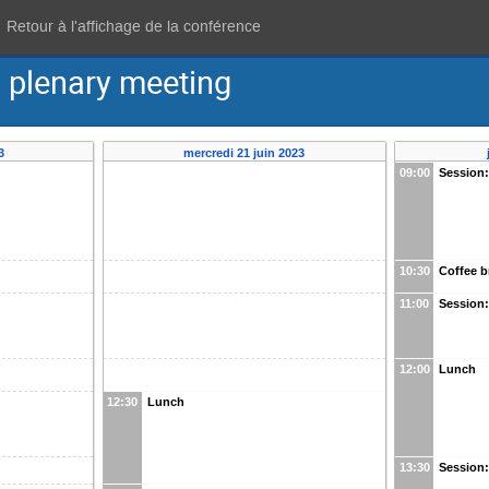
Retour à l'affichage de la conférence
 plenary meeting
3
mercredi 21 juin 2023
09:00
Session
10:30
Coffee b
11:00
Session
12:00
Lunch
12:30
Lunch
13:30
Session