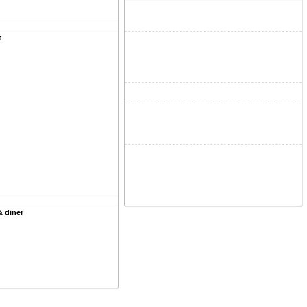
t
& diner