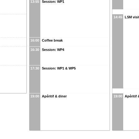
13:55
Session: WP1
14:45
LSM visi
16:00
Coffee break
16:30
Session: WP4
17:30
Session: WP1 & WP5
19:00
Apéritif & diner
19:00
Apéritif 