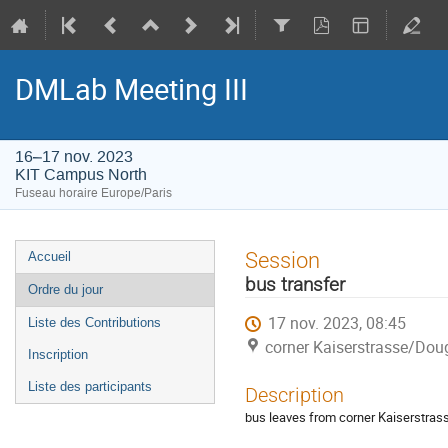
DMLab Meeting III
16–17 nov. 2023
KIT Campus North
Fuseau horaire Europe/Paris
Menu
Session
Accueil
de
bus transfer
Ordre du jour
l'événement
17 nov. 2023, 08:45
Liste des Contributions
corner Kaiserstrasse/Doug
Inscription
Liste des participants
Description
bus leaves from corner Kaiserstra