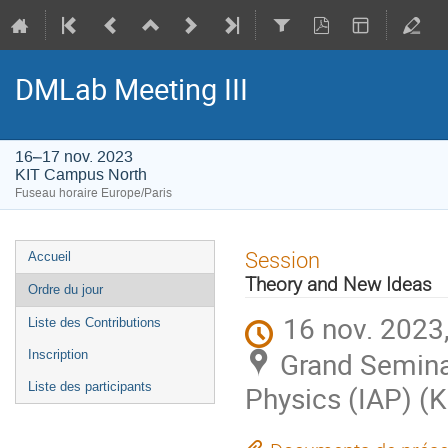
DMLab Meeting III
16–17 nov. 2023
KIT Campus North
Fuseau horaire Europe/Paris
Menu
Session
Accueil
de
Theory and New Ideas
Ordre du jour
l'événement
16 nov. 2023
Liste des Contributions
Grand Seminar
Inscription
Liste des participants
Physics (IAP) (