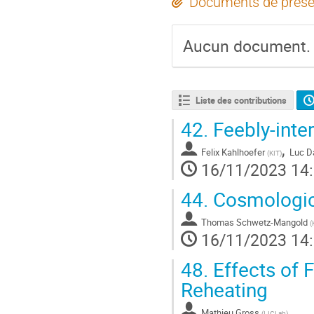
Documents de prése
Aucun document.
Liste des contributions
42.
Feebly-intera
,
Felix Kahlhoefer
Luc D
(
KIT
)
16/11/2023 14
44.
Cosmologica
Thomas Schwetz-Mangold
(
16/11/2023 14
48.
Effects of F
Reheating
Mathieu Gross
(
IJCLab
)