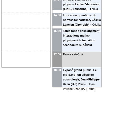
physics, Lenka Zdeborova
(EPFL, Lausanne)
-
Lenka
Zdeborova
(
EPFL & CNRS
)
14:30
Intrication quantique et
normes tensorielles, Cécilia
Lancien (Grenoble)
-
Cécilia
Lancien
(
Institut Fourier,
15:30
Table ronde enseignement:
Grenoble
)
Interactions maths-
physique à la transition
secondaire-supérieur
17:00
Pause café/thé
18:00
Exposé grand public: Le
big-bang: un siècle de
cosmologie, Jean-Philippe
Uzan (IAP, Paris)
-
Jean-
Philippe Uzan
(
IAP, Paris
)