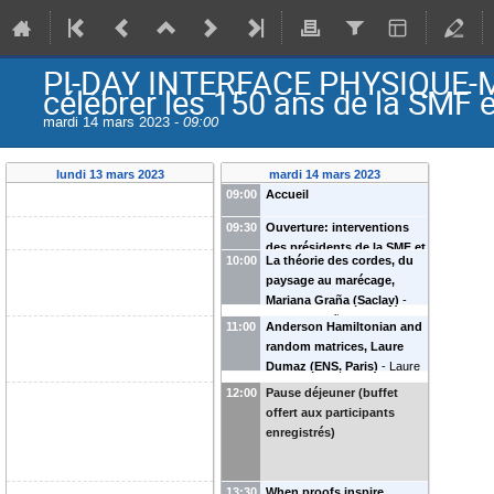
PI-DAY INTERFACE PHYSIQUE-
célébrer les 150 ans de la SMF 
mardi 14 mars 2023 -
09:00
lundi 13 mars 2023
mardi 14 mars 2023
09:00
Accueil
09:30
Ouverture: interventions
des présidents de la SMF et
10:00
La théorie des cordes, du
de la SFP
paysage au marécage,
Mariana Graña (Saclay)
-
Mariana Graña
(
IPhT, U.
11:00
Anderson Hamiltonian and
Paris-Saclay, CEA
)
random matrices, Laure
Dumaz (ENS, Paris)
-
Laure
Dumaz
(
DMA, Ecole normale
12:00
Pause déjeuner (buffet
Supérieure, Paris
)
offert aux participants
enregistrés)
13:30
When proofs inspire