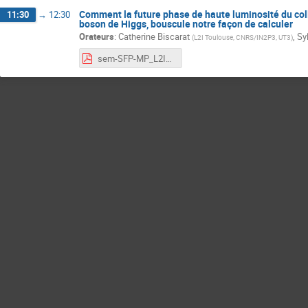
Comment la future phase de haute luminosité du coll
11:30
→
12:30
boson de Higgs, bouscule notre façon de calculer
Orateurs
:
Catherine Biscarat
,
Sy
(
L2I Toulouse, CNRS/IN2P3, UT3
)
sem-SFP-MP_L2IT_2021-oct-29_v1_static.pdf