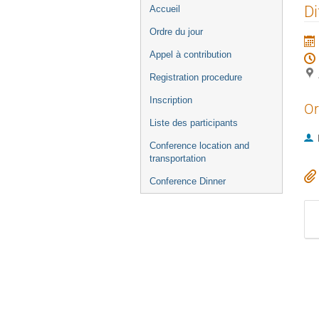
Menu
Di
Accueil
de
Ordre du jour
l'événement
Appel à contribution
Registration procedure
Inscription
Or
Liste des participants
Conference location and
transportation
Conference Dinner