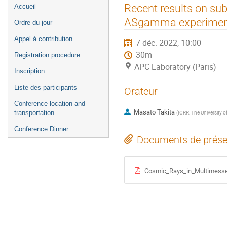
Menu
Recent results on su
Accueil
de
ASgamma experime
Ordre du jour
l'événement
Appel à contribution
7 déc. 2022, 10:00
30m
Registration procedure
APC Laboratory (Paris)
Inscription
Liste des participants
Orateur
Conference location and
Masato Takita
transportation
(
ICRR, The University o
Conference Dinner
Documents de prése
Cosmic_Rays_in_Multimesse