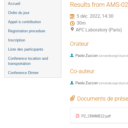
Menu
Results from AMS-02
Accueil
de
Ordre du jour
5 déc. 2022, 14:30
l'événement
Appel à contribution
30m
APC Laboratory (Paris)
Registration procedure
Inscription
Orateur
Liste des participants
Paolo Zuccon
(
Università degli Studi 
Conference location and
transportation
Co-auteur
Conference Dinner
Paolo Zuccon
(
Università degli Studi 
Documents de prése
PZ_CRMME22.pdf