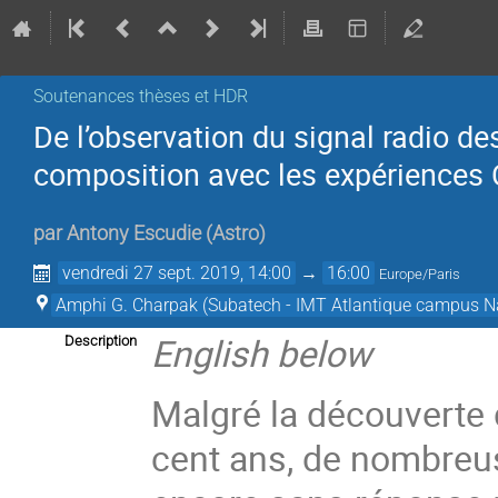
Soutenances thèses et HDR
De l’observation du signal radio d
composition avec les expérience
par
Antony Escudie
(
Astro
)
vendredi 27 sept. 2019, 14:00
→
16:00
Europe/Paris
Amphi G. Charpak (Subatech - IMT Atlantique campus N
English below
Description
Malgré la découverte 
cent ans, de nombreus