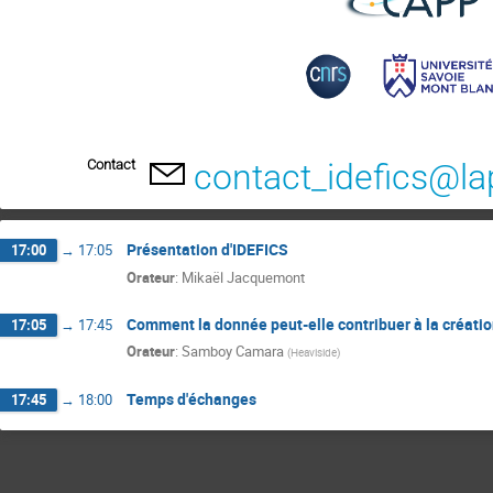
Contact
contact_idefics@la
Présentation d'IDEFICS
17:00
→
17:05
Orateur
:
Mikaël Jacquemont
Comment la donnée peut-elle contribuer à la créatio
17:05
→
17:45
Orateur
:
Samboy Camara
(
Heaviside
)
Temps d'échanges
17:45
→
18:00