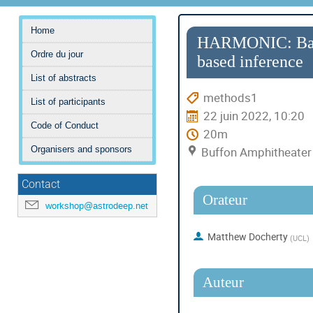
Menu
Home
de
HARMONIC: Baye
Ordre du jour
l'événement
based inference
List of abstracts
methods1
List of participants
22 juin 2022, 10:20
Code of Conduct
20m
Buffon Amphitheater (
Organisers and sponsors
Contact
Orateur
workshop@astrodeep.net
Matthew Docherty
(
UCL
)
Auteur