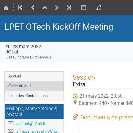
LPET-OTech KickOff Meeting
21–23 mars 2022
IJCLab
Fuseau horaire Europe/Paris
Menu
Session
Accueil
de
Extra
Ordre du jour
l'événement
21 mars 2022, 20:30
Liste des Contributions
Batiment 440 - former IM
Philippe, Marc-Antoine &
Anatael
Documents de prése
anatael@in2p3.fr
philippe.laniece@IJClab.in2p3.fr