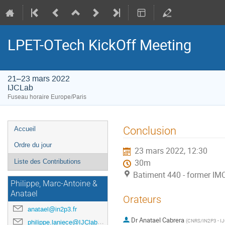
LPET-OTech KickOff Meeting
21–23 mars 2022
IJCLab
Fuseau horaire Europe/Paris
Menu
Conclusion
Accueil
de
Ordre du jour
23 mars 2022, 12:30
l'événement
Liste des Contributions
30m
Batiment 440 - former IM
Philippe, Marc-Antoine &
Anatael
Orateurs
anatael@in2p3.fr
Dr
Anatael Cabrera
(
CNRS/IN2P3 - IJC
philippe.laniece@IJClab.in2p3.fr