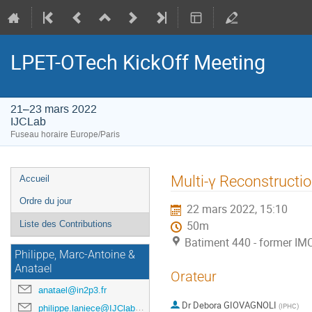
LPET-OTech KickOff Meeting
21–23 mars 2022
IJCLab
Fuseau horaire Europe/Paris
Menu
Multi-γ Reconstructio
Accueil
de
Ordre du jour
22 mars 2022, 15:10
l'événement
Liste des Contributions
50m
Batiment 440 - former IM
Philippe, Marc-Antoine &
Anatael
Orateur
anatael@in2p3.fr
Dr
Debora GIOVAGNOLI
(
IPHC
)
philippe.laniece@IJClab.in2p3.fr