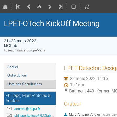
LPET-OTech KickOff Meeting
21–23 mars 2022
IJCLab
Fuseau horaire Europe/Paris
Menu
LPET Detector: Design
Accueil
de
Ordre du jour
22 mars 2022, 11:15
l'événement
Liste des Contributions
1h 15m
Batiment 440 - former IM
Philippe, Marc-Antoine &
Anatael
Orateur
anatael@in2p3.fr
Marc-Antoine Verdier
(
IJCLab - Unive
philippe.laniece@IJClab.in2p3.fr