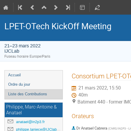
LPET-OTech KickOff Meeting
21–23 mars 2022
IJCLab
Fuseau horaire Europe/Paris
Menu
Consortium LPET-OT
Accueil
de
Ordre du jour
21 mars 2022, 15:50
l'événement
Liste des Contributions
40m
Batiment 440 - former IM
Philippe, Marc-Antoine &
Anatael
Orateurs
anatael@in2p3.fr
Dr
Anatael Cabrera
(
CNRS/IN2P3 - IJC
philippe.laniece@IJClab.in2p3.fr