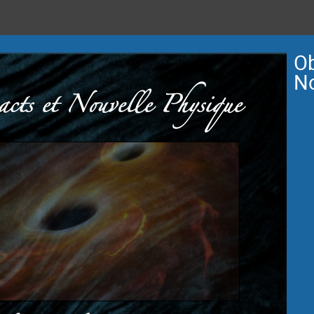
Ob
No