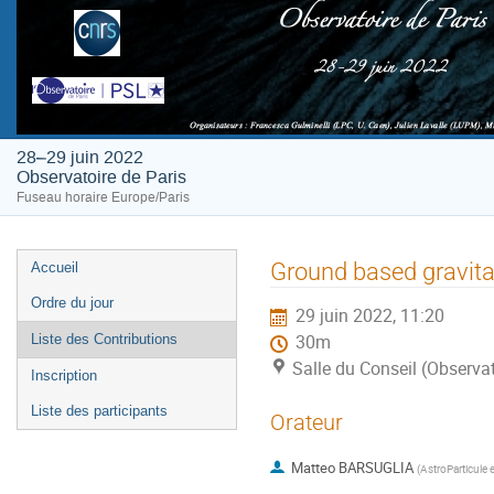
28–29 juin 2022
Observatoire de Paris
Fuseau horaire Europe/Paris
Menu
Ground based gravita
Accueil
de
Ordre du jour
29 juin 2022, 11:20
l'événement
Liste des Contributions
30m
Salle du Conseil (Observat
Inscription
Liste des participants
Orateur
Matteo BARSUGLIA
(
AstroParticule