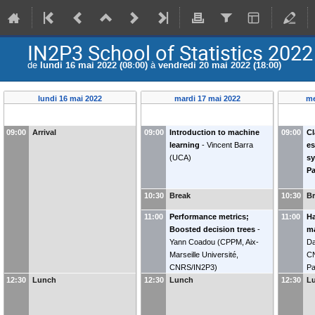
IN2P3 School of Statistics 2022
de
lundi 16 mai 2022 (08:00)
à
vendredi 20 mai 2022 (18:00)
lundi 16 mai 2022
mardi 17 mai 2022
me
09:00
Arrival
09:00
Introduction to machine
09:00
Cl
learning
-
Vincent Barra
es
(
UCA
)
sy
Pa
10:30
Break
10:30
B
11:00
Performance metrics;
11:00
Ha
Boosted decision trees
-
ma
Yann Coadou
(
CPPM, Aix-
Da
Marseille Université,
CN
CNRS/IN2P3
)
Pa
12:30
Lunch
12:30
Lunch
12:30
L