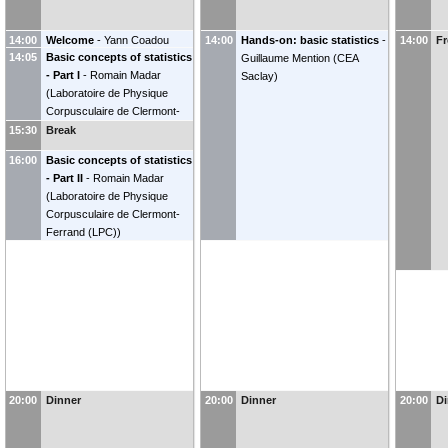
14:00
Welcome
-
Yann Coadou
14:00
Hands-on: basic statistics
-
14:00
Fr
14:05
Basic concepts of statistics
(
CPPM, Aix-Marseille
Guillaume Mention
(
CEA
- Part I
-
Romain Madar
Université, CNRS/IN2P3
)
Saclay
)
(
Laboratoire de Physique
Corpusculaire de Clermont-
Ferrand (LPC)
)
15:30
Break
16:00
Basic concepts of statistics
- Part II
-
Romain Madar
(
Laboratoire de Physique
Corpusculaire de Clermont-
Ferrand (LPC)
)
20:00
Dinner
20:00
Dinner
20:00
Di