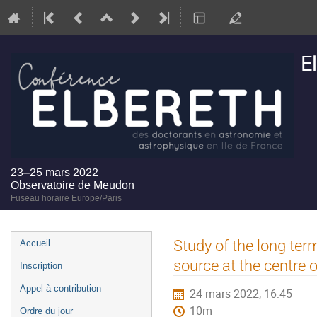
E
23–25 mars 2022
Observatoire de Meudon
Fuseau horaire Europe/Paris
Menu
Study of the long ter
Accueil
de
source at the centre 
Inscription
l'événement
Appel à contribution
24 mars 2022, 16:45
10m
Ordre du jour