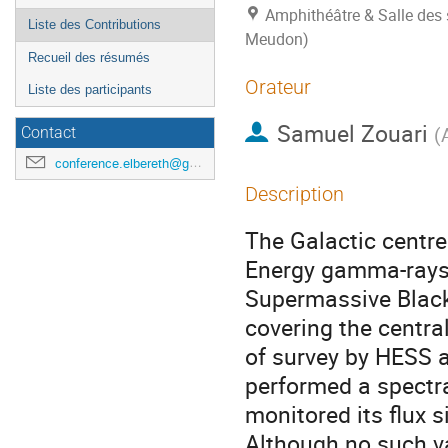
Amphithéâtre & Salle des 
Liste des Contributions
Meudon)
Recueil des résumés
Orateur
Liste des participants
Samuel Zouari
(
Contact
conference.elbereth@gmail.com
Description
The Galactic centre
Energy gamma-rays. 
Supermassive Black
covering the centra
of survey by HESS a
performed a spectr
monitored its flux s
Although no such va