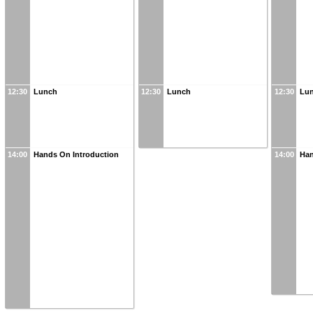
12:30
Lunch
12:30
Lunch
12:30
Lu
14:00
Hands On Introduction
14:00
Han