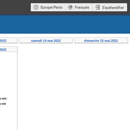
Europe/Paris
Français
S'authentifier
2022
samedi 14 mai 2022
dimanche 15 mai 2022
2022
s-on:
s-on