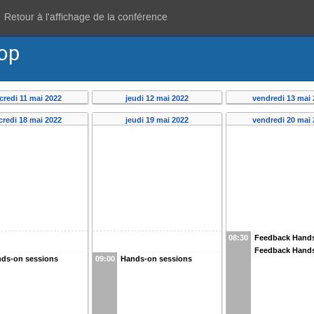
Retour à l'affichage de la conférence
op
credi 11 mai 2022
jeudi 12 mai 2022
vendredi 13 mai 
credi 18 mai 2022
jeudi 19 mai 2022
vendredi 20 mai 
08:30
Feedback Hand
Feedback Hand
ds-on sessions
09:00
Hands-on sessions