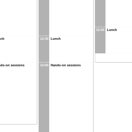
12:00
Lunch
nch
12:30
Lunch
ds-on sessions
14:00
Hands-on sessions