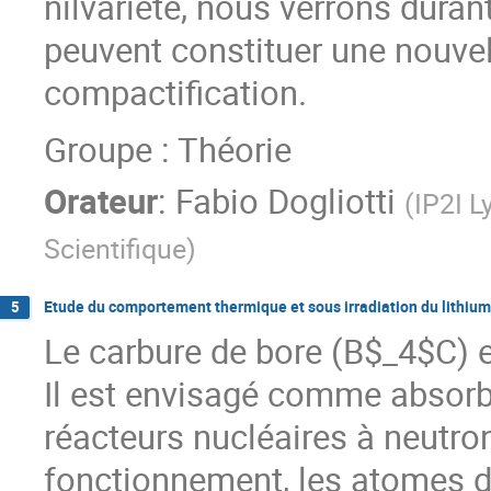
nilvariété, nous verrons dura
peuvent constituer une nouvel
compactification.
Groupe : Théorie
Orateur
:
Fabio Dogliotti
(
IP2I L
Scientifique
)
Etude du comportement thermique et sous irradiation du lithium
5
Le carbure de bore (B$_4$C) e
Il est envisagé comme absorb
réacteurs nucléaires à neutro
fonctionnement, les atomes d