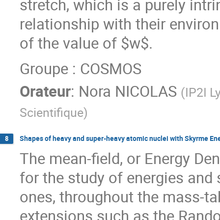
stretch, which is a purely intr
relationship with their enviro
of the value of $w$.
Groupe : COSMOS
Orateur
:
Nora NICOLAS
(
IP2I L
Scientifique
)
Shapes of heavy and super-heavy atomic nuclei with Skyrme Ene
8
The mean-field, or Energy Den
for the study of energies and s
ones, throughout the mass-ta
extensions such as the Rand