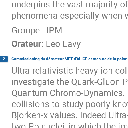
underpins the vast majority o
phenomena especially when wa
Groupe : IPM
Orateur
:
Leo Lavy
Commissioning du détecteur MFT d’ALICE et mesure de la polaris
2
Ultra-relativistic heavy-ion co
investigate the Quark-Gluon P
Quantum Chromo-Dynamics. It 
collisions to study poorly kn
Bjorken-x values. Indeed Ultr
two Pb nuclei, in which the i