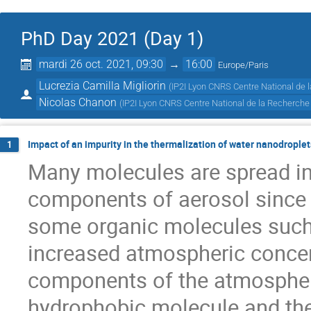
PhD Day 2021 (Day 1)
mardi 26 oct. 2021, 09:30
→
16:00
Europe/Paris
Lucrezia Camilla Migliorin
(
IP2I Lyon CNRS Centre National de 
Nicolas Chanon
(
IP2I Lyon CNRS Centre National de la Recherche 
Impact of an impurity in the thermalization of water nanodroplet
1
Many molecules are spread in
components of aerosol since t
some organic molecules such a
increased atmospheric concen
components of the atmospheri
hydrophobic molecule and the 