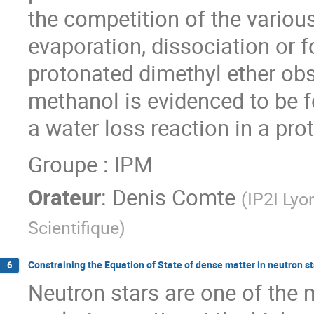
the competition of the variou
evaporation, dissociation or 
protonated dimethyl ether obse
methanol is evidenced to be f
a water loss reaction in a pr
Groupe : IPM
Orateur
:
Denis Comte
(
IP2I Lyo
Scientifique
)
Constraining the Equation of State of dense matter in neutron 
6
Neutron stars are one of the m