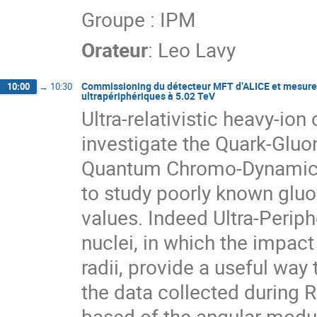
Groupe : IPM
Orateur
:
Leo Lavy
Commissioning du détecteur MFT d’ALICE et mesure de
10:00
→
10:30
ultrapériphériques à 5.02 TeV
Ultra-relativistic heavy-ion
investigate the Quark-Gluo
Quantum Chromo-Dynamics. I
to study poorly known gluo
values. Indeed Ultra-Perip
nuclei, in which the impact
radii, provide a useful way
the data collected during 
based of the angular modul