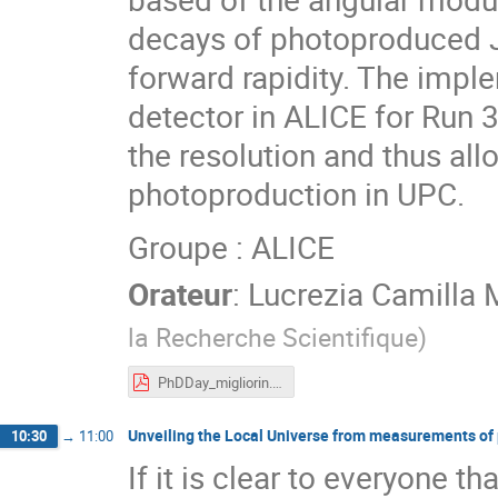
decays of photoproduced J
forward rapidity. The impl
detector in ALICE for Run 3
the resolution and thus all
photoproduction in UPC.
Groupe : ALICE
Orateur
:
Lucrezia Camilla M
la Recherche Scientifique
)
PhDDay_migliorin.pdf
Unveiling the Local Universe from measurements of p
10:30
→
11:00
If it is clear to everyone t