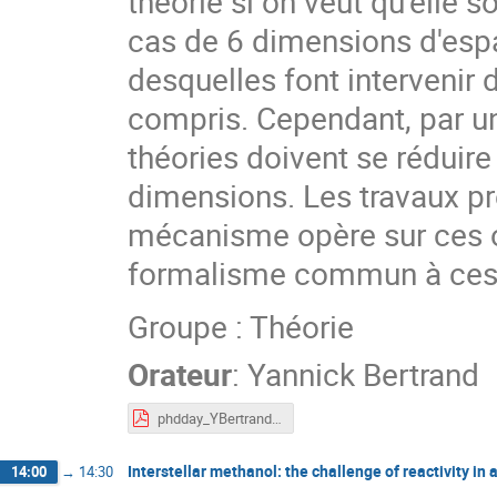
théorie si on veut qu'elle 
cas de 6 dimensions d'espa
desquelles font intervenir 
compris. Cependant, par u
théories doivent se réduir
dimensions. Les travaux 
mécanisme opère sur ces o
formalisme commun à ces t
Groupe : Théorie
Orateur
:
Yannick Bertrand
phdday_YBertrand.pdf
Interstellar methanol: the challenge of reactivity in
14:00
→
14:30