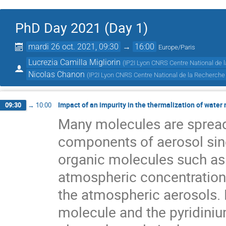
PhD Day 2021 (Day 1)
mardi 26 oct. 2021, 09:30
→
16:00
Europe/Paris
Lucrezia Camilla Migliorin
(
IP2I Lyon CNRS Centre National de 
Nicolas Chanon
(
IP2I Lyon CNRS Centre National de la Recherche 
Impact of an impurity in the thermalization of water
09:30
→
10:00
Many molecules are spread
components of aerosol sinc
organic molecules such as 
atmospheric concentration
the atmospheric aerosols.
molecule and the pyridinium