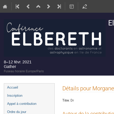
E
8–12 févr. 2021
Gather
Fuseau horaire Europe/Paris
Menu
Détails pour Morgane
Accueil
de
Inscription
l'événement
Titre:
Dr
Appel à contribution
Ordre du jour
Auteur de la contributi