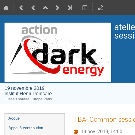
ateli
sessi
19 novembre 2019
Institut Henri Poincaré
Fuseau horaire Europe/Paris
Menu
TBA- Common session
Accueil
de
Appel à contribution
19 nov. 2019, 14:00
l'événement