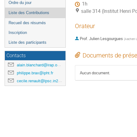
Ordre du jour
1h
salle 314 (Institut Henri P
Liste des Contributions
Recueil des résumés
Orateur
Inscription
Prof.
Julien Lesgourgues
(
Aachen U
Liste des participants
Documents de prése
Contacts
alain.blanchard@irap.omp.eu
Aucun document.
philippe.brax@ipht.fr
cecile.renault@lpsc.in2p3.fr