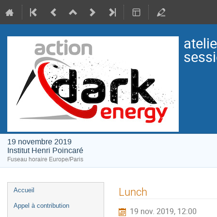
ateli
sessi
19 novembre 2019
Institut Henri Poincaré
Fuseau horaire Europe/Paris
Menu
Lunch
Accueil
de
Appel à contribution
19 nov. 2019, 12:00
l'événement