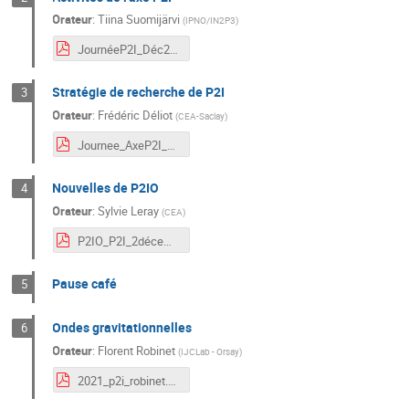
Orateur
:
Tiina Suomijärvi
(
IPNO/IN2P3
)
JournéeP2I_Déc21_P2IActivités_Suomijarvi.pdf
Stratégie de recherche de P2I
3
Orateur
:
Frédéric Déliot
(
CEA-Saclay
)
Journee_AxeP2I_Strategie.pdf
Nouvelles de P2IO
4
Orateur
:
Sylvie Leray
(
CEA
)
P2IO_P2I_2décembre2021.pdf
Pause café
5
Ondes gravitationnelles
6
Orateur
:
Florent Robinet
(
IJCLab - Orsay
)
2021_p2i_robinet.pdf