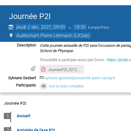
Journée P2I
jeudi 2 déc. 2021, 09:00
→
18:30
Europe/Paris
Auditorium Pierre Lehmann (IJClab)
Cette journée annuelle de P2I sera l’occasion de partage
Description
School de Physique.
Possibilité à participer aussi par Zoom :
https://ijcl
JournéeP2I_021221_Programme.pdf
Sylviane Gesbert
sylviane.gesbert@universite-paris-saclay.fr
Participants
45
Voir la liste complète
Journée P2I
Accueil
1
Activités de l'axe P2I
2