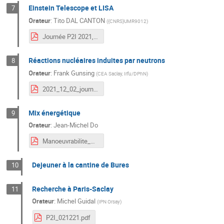
Einstein Telescope et LISA
7
Orateur
:
Tito DAL CANTON
(
{CNRS}UMR9012
)
Journée P2I 2021, ET-LISA.pdf
Réactions nucléaires induites par neutrons
8
Orateur
:
Frank Gunsing
(
CEA Saclay, Irfu/DPhN
)
2021_12_02_journee_P2I_gunsing.pdf
Mix énergétique
9
Orateur
:
Jean-Michel Do
Manoeuvrabilite_REP1300_v1.pdf
Dejeuner à la cantine de Bures
10
Recherche à Paris-Saclay
11
Orateur
:
Michel Guidal
(
IPN Orsay
)
P2I_021221.pdf