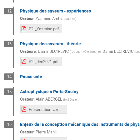
Physique des saveurs - expériences
12
Orateur
:
Yasmine Amhis
(
IJCLab
)
P2I_Yasmine.pdf
Physique des saveurs - théorie
13
Orateurs
:
Damir BECIREVIC
,
Damir BECIREVIC
(
IJCLab - Pôle Théorie
)
(
IJC
P2I_dec2021.pdf
Pause café
14
Astrophysique à Paris-Saclay
15
Orateur
:
Alain ABERGEL
(
IAS Orsay
)
Présentation_axe_astrophysique_P2I_2dec2021.pdf
Enjeux de la conception mécanique des instruments de phy
16
Orateur
:
Pierre Manil