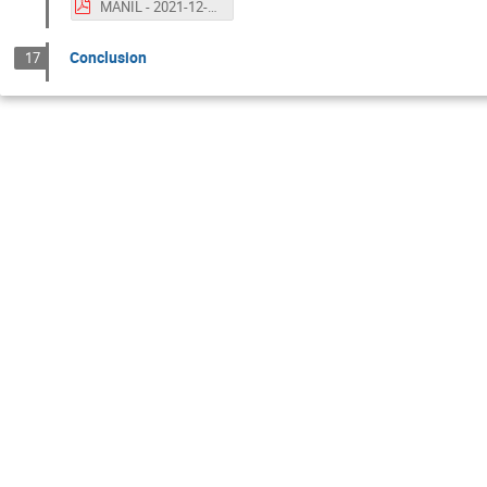
MANIL - 2021-12-02 - Enjeux de la conception mécanique des instruments de physique.pdf
Conclusion
17