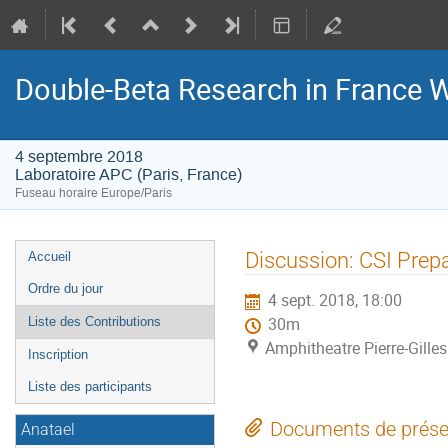
Double-Beta Research in France
4 septembre 2018
Laboratoire APC (Paris, France)
Fuseau horaire Europe/Paris
Menu
Discussion: CSI Prep
Accueil
de
Ordre du jour
4 sept. 2018, 18:00
l'événement
Liste des Contributions
30m
Amphitheatre Pierre-Gille
Inscription
Liste des participants
Documents de prése
Anatael