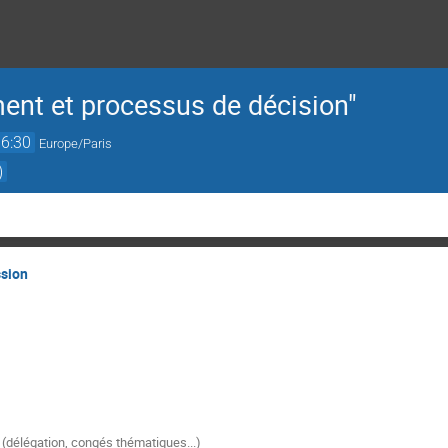
ment et processus de décision"
16:30
Europe/Paris
)
ssion
délégation, congés thématiques...)