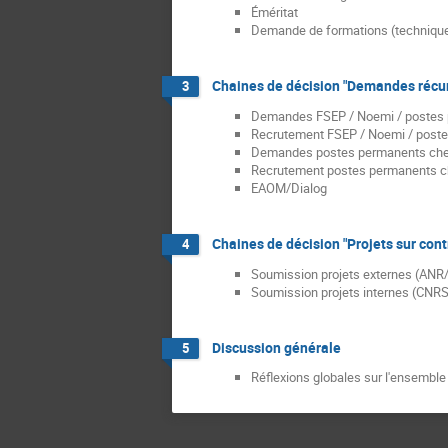
Éméritat
Demande de formations (techniques
Chaines de décision "Demandes récu
3
Demandes FSEP / Noemi / postes 
Recrutement FSEP / Noemi / poste
Demandes postes permanents cher
Recrutement postes permanents c
EAOM/Dialog
Chaines de décision "Projets sur cont
4
Soumission projets externes (ANR
Soumission projets internes (CNR
Discussion générale
5
Réflexions globales sur l'ensemble d