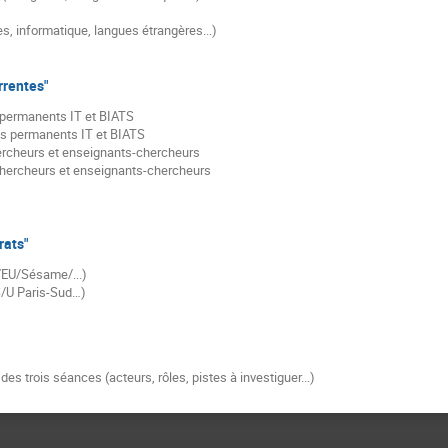
, informatique, langues étrangères...)
rrentes"
permanents IT et BIATS
s permanents IT et BIATS
cheurs et enseignants-chercheurs
hercheurs et enseignants-chercheurs
rats"
/EU/Sésame/...)
S/U Paris-Sud…)
es trois séances (acteurs, rôles, pistes à investiguer...)