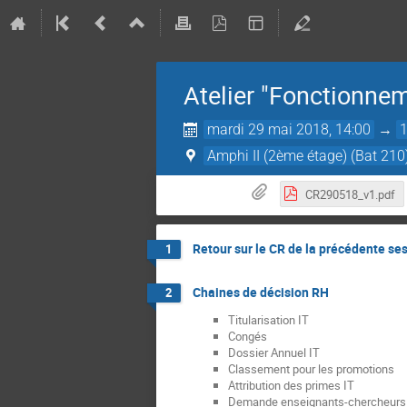
Atelier "Fonctionne
mardi 29 mai 2018, 14:00
→
Amphi II (2ème étage) (Bat 210
CR290518_v1.pdf
Retour sur le CR de la précédente se
1
Chaines de décision RH
2
Titularisation IT
Congés
Dossier Annuel IT
Classement pour les promotions
Attribution des primes IT
Demande enseignants-chercheurs (