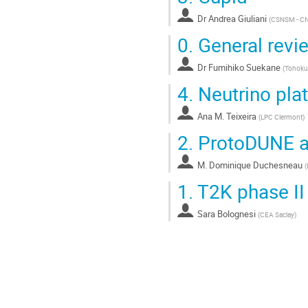
Dr
Andrea Giuliani
(
CSNSM - C
0.
General revie
Dr
Fumihiko Suekane
(
Tohoku 
4.
Neutrino pla
Ana M. Teixeira
(
LPC Clermont
)
2.
ProtoDUNE a
M.
Dominique Duchesneau
(
1.
T2K phase II
Sara Bolognesi
(
CEA Saclay
)