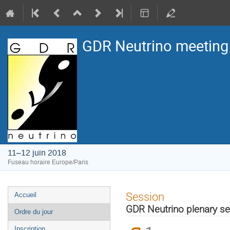
GDR Neutrino meeting
11–12 juin 2018
Fuseau horaire Europe/Paris
Menu
Session
Accueil
de
GDR Neutrino plenary se
Ordre du jour
l'événement
Inscription