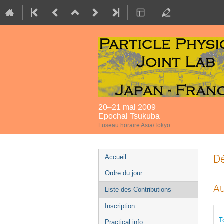
20–21 mai 2009
Epochal Tsukuba
Fuseau horaire Asia/Tokyo
Menu
Dé
Accueil
de
Ordre du jour
l'événement
Au
Liste des Contributions
Inscription
T
Practical info