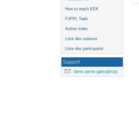
How to reach KEK
FJPPL Twiki
Author index
Liste des orateurs
Liste des participants
Support
Denis.perret-gallix@in2p3.fr