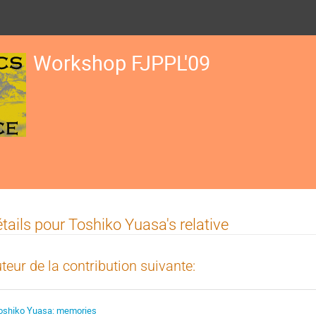
Workshop FJPPL'09
tails pour Toshiko Yuasa's relative
teur de la contribution suivante:
oshiko Yuasa: memories