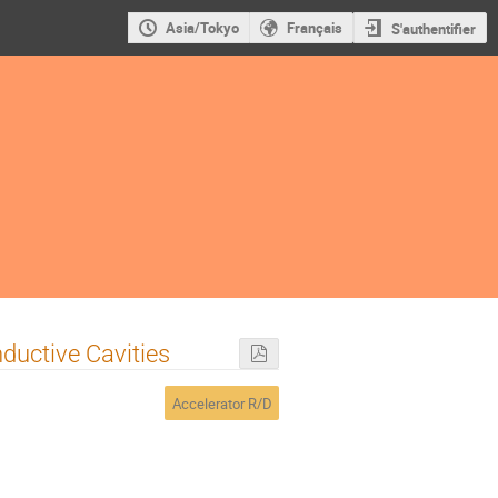
Asia/Tokyo
Français
S'authentifier
ductive Cavities
Accelerator R/D