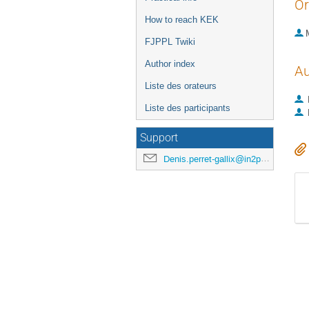
Or
How to reach KEK
FJPPL Twiki
Author index
Au
Liste des orateurs
Liste des participants
Support
Denis.perret-gallix@in2p3.fr