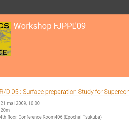
Workshop FJPPL'09
R/D 05 : Surface preparation Study for Supercon
21 mai 2009, 10:00
20m
4th floor, Conference Room406 (Epochal Tsukuba)