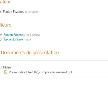
ateur
M.
Fabien Eozenou
(
CEA/Saclay
)
teurs
M.
Fabien Eozenou
(
CEA/Saclay
)
Dr
Takayuki Saeki
(
KEK
)
Documents de présentation
Slides
PresentationLIA2009_compresse-saeki-v4.ppt