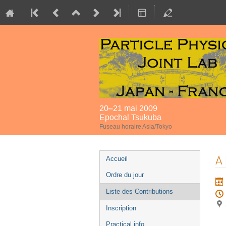
20–21 mai 2009
Epochal Tsukuba
Fuseau horaire Asia/Tokyo
Menu
A 
Accueil
de
Ordre du jour
l'événement
Liste des Contributions
Inscription
Practical info