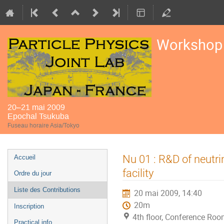
Workshop 
20–21 mai 2009
Epochal Tsukuba
Fuseau horaire Asia/Tokyo
Menu
Nu 01 : R&D of neutri
Accueil
de
facility
Ordre du jour
l'événement
Liste des Contributions
20 mai 2009, 14:40
20m
Inscription
4th floor, Conference Ro
Practical info