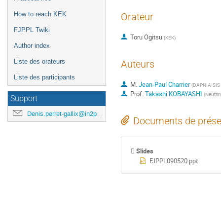
How to reach KEK
Orateur
FJPPL Twiki
Toru Ogitsu
(
KEK
)
Author index
Liste des orateurs
Auteurs
Liste des participants
M.
Jean-Paul Charrier
(
DAPNIA-SIS
Prof.
Takashi KOBAYASHI
(
Neutrin
Support
Denis.perret-gallix@in2p3.fr
Documents de prése
Slides
FJPPL090520.ppt