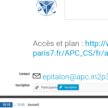
Accès et plan :
http:/
paris7.fr/APC_CS/fr/
Contact
epitalon@apc.in2p3
Inscription
Participants
Inscription
Accueil
10:15
→
10:45