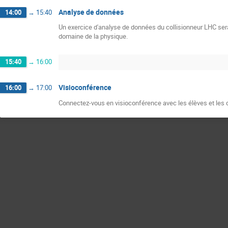
Analyse de données
14:00
→
15:40
Un exercice d'analyse de données du collisionneur LHC sera 
domaine de la physique.
15:40
→
16:00
Visioconférence
16:00
→
17:00
Connectez-vous en visioconférence avec les élèves et les ch